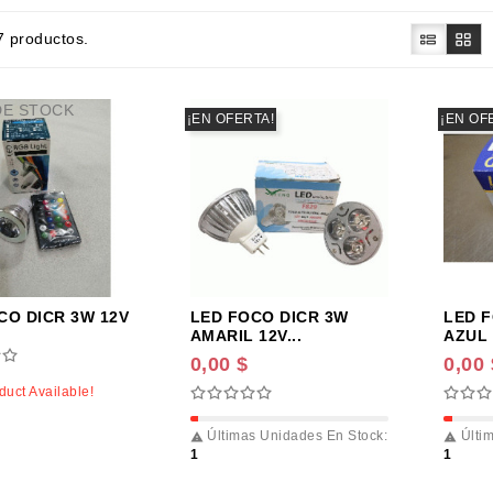
7 productos.
DE STOCK
¡EN OFERTA!
¡EN OF
CO DICR 3W 12V
LED FOCO DICR 3W
LED 
AMARIL 12V...
AZUL 
0,00 $
0,00 
uct Available!
Últimas Unidades En Stock:
Últim


1
1