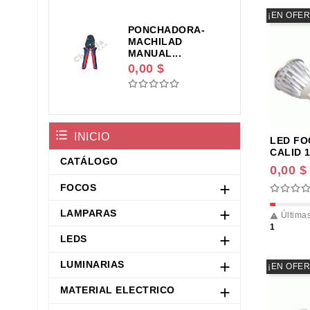
¡EN OFER
PONCHADORA-
MACHILAD
MANUAL...
0,00 $
INICIO
LED FO
CALID 1
CATÁLOGO
0,00 $
FOCOS

LAMPARAS

Últimas

1
LEDS

LUMINARIAS

¡EN OFER
MATERIAL ELECTRICO
