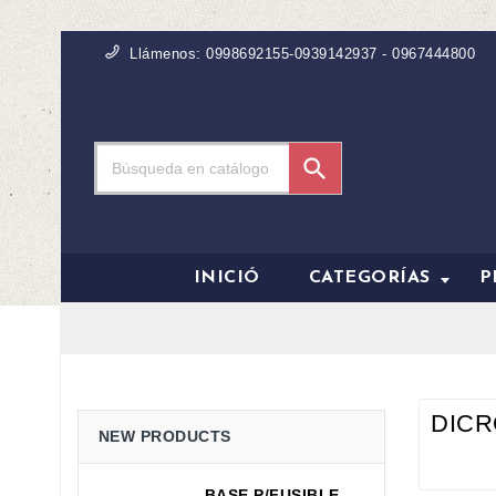
Llámenos:
0998692155-0939142937 - 0967444800

INICIÓ
CATEGORÍAS
P
DICR
NEW PRODUCTS
BASE P/FUSIBLE