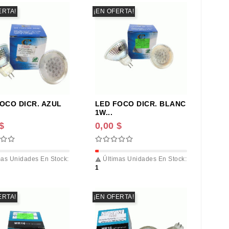
ERTA!
¡EN OFERTA!
OCO DICR. AZUL
LED FOCO DICR. BLANC
1W...
$
0,00 $
as Unidades En Stock:
Últimas Unidades En Stock:

1
ERTA!
¡EN OFERTA!