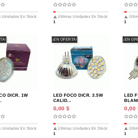
 Unidades En Stock:
Últimas Unidades En Stock:
Últim


1
1
TA!
¡EN OFERTA!
¡EN OF
CO DICR. 1W
LED FOCO DICR. 3.5W
LED F
.
CALID...
BLANC
0,00 $
0,00 
 Unidades En Stock:
Últimas Unidades En Stock:
Últim


1
1