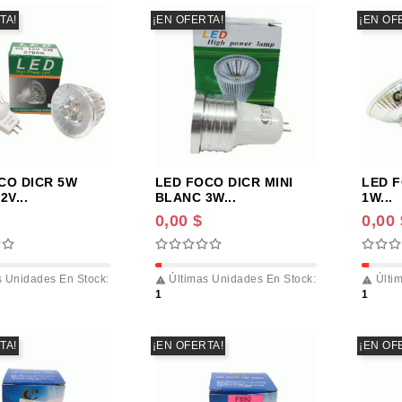
TA!
¡EN OFERTA!
¡EN OF
CO DICR 5W
LED FOCO DICR MINI
LED F
2V...
BLANC 3W...
1W...
0,00 $
0,00 
 Unidades En Stock:
Últimas Unidades En Stock:
Últim


1
1
TA!
¡EN OFERTA!
¡EN OF