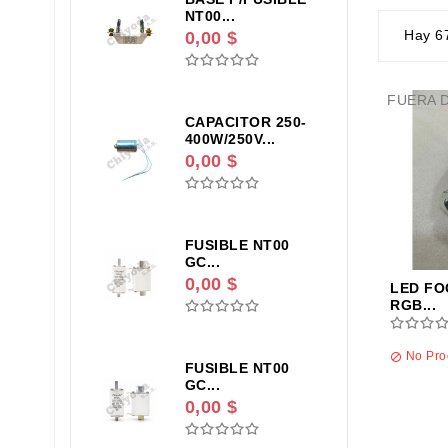
NT00...
Hay 6
0,00 $
FUERA 
CAPACITOR 250-
400W/250V...
0,00 $
FUSIBLE NT00
GC...
0,00 $
LED FO
RGB...
No Prod

FUSIBLE NT00
GC...
0,00 $