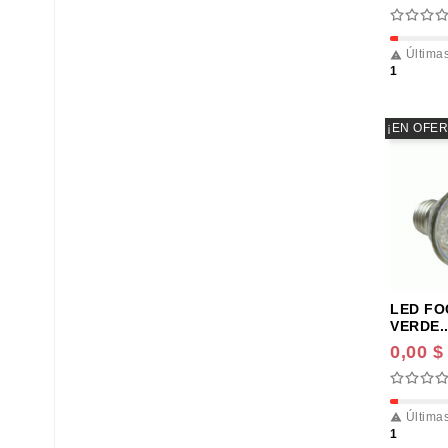
Últimas

1
¡EN OFER
LED FO
VERDE..
0,00 $
Últimas

1