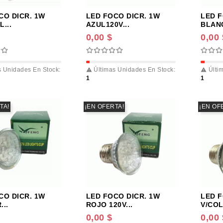
CO DICR. 1W
LED FOCO DICR. 1W
LED F
...
AZUL120V...
BLANC
0,00 $
0,00 
 Unidades En Stock:
Últimas Unidades En Stock:
Últim


1
1
TA!
¡EN OFERTA!
¡EN OF
CO DICR. 1W
LED FOCO DICR. 1W
LED F
...
ROJO 120V...
V/COL
0,00 $
0,00 