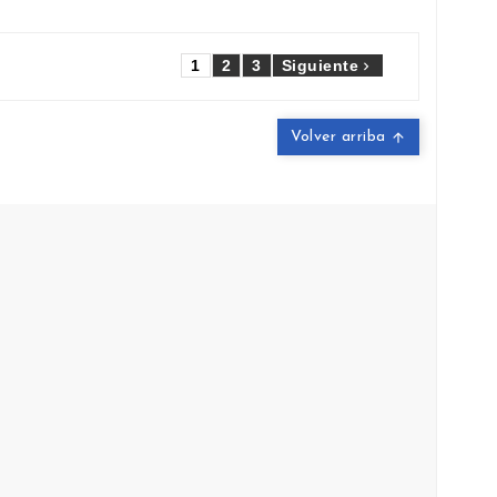
1
2
3
Siguiente

Volver arriba

Puede darse de baja en cualquier
momento. Para ello, consulte nuestra
información de contacto en el aviso