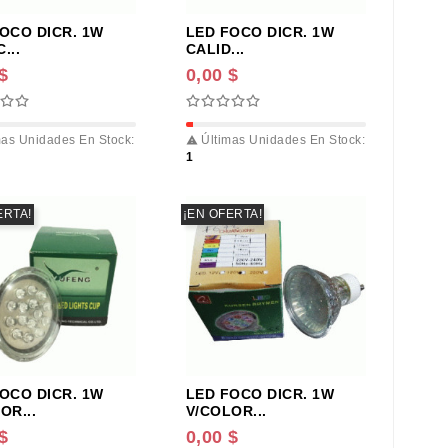
OCO DICR. 1W
LED FOCO DICR. 1W
...
CALID...
$
0,00 $
as Unidades En Stock:
Últimas Unidades En Stock:

1
ERTA!
¡EN OFERTA!
OCO DICR. 1W
LED FOCO DICR. 1W
OR...
V/COLOR...
$
0,00 $