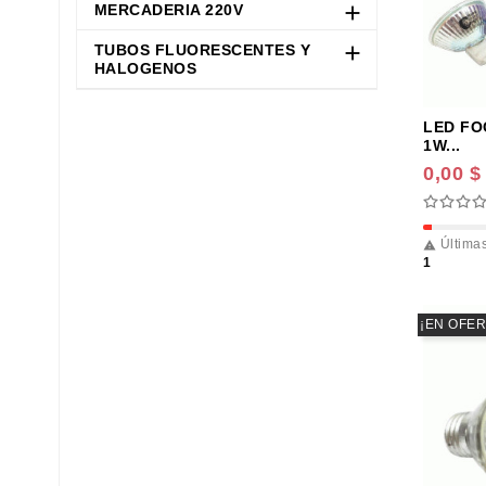
MERCADERIA 220V

TUBOS FLUORESCENTES Y

HALOGENOS
LED FO
1W...
0,00 $
Últimas

1
¡EN OFER