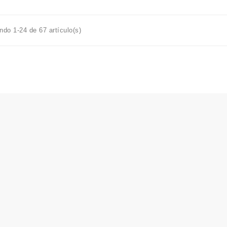
ndo 1-24 de 67 artículo(s)
o
Legal Notice
Terms and conditions of use